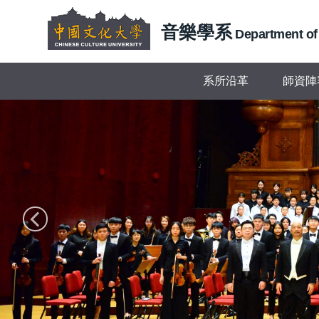
跳
到
音樂學系
Department of
主
要
內
系所沿革
師資陣
容
區