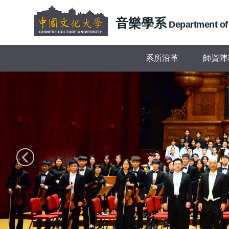
跳
到
音樂學系
Department of
主
要
內
系所沿革
師資陣
容
區