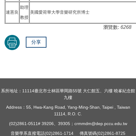
助理
連憲良
美國愛荷華大學音樂研究所博士
教授
瀏覽數:
6268
分享
系所地址：11114臺北市士林區華岡路55號 大仁館五、六樓 曉峯紀念館
九樓
Address：55, Hwa-Kang Road, Yang-Ming-Shan,
Taipei ,
Taiwan
11114, R.O. C.
(02)2861-0511# 39206、39305；crmmdm@dep.pccu.edu.tw
音樂學系直撥電話(02)2861-1714 傳真號碼(02)2861-8725