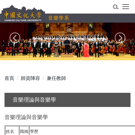
跳
到
音樂學系
主
要
內
容
區
首頁
師資陣容
兼任教師
音樂理論與音樂學
音樂理論與音樂學
姓名
職稱
學歷