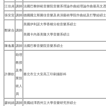
江佳貞
講師
法國巴黎師範音樂院音樂系理論作曲組理論作曲最高文
張安宜
講師
德國國立斯圖佳音樂及表演藝術學院作曲組及打擊組碩
美國伊利諾大學香檳分校音樂系碩士
鄭家合
講師
美國卡內基美隆大學音樂系碩士
陳逸書
講師
法國巴黎音樂院音樂系碩士
助理
教授
及專
許勝欽
臺北市立大安高工印刷攝影科
業技
術人
員
廖純娟
講師
美國紐澤西州立大學音樂研究所碩士