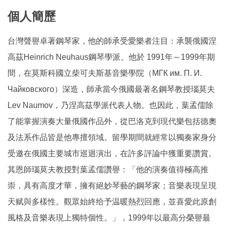
個人簡歷
台灣聲譽卓著鋼琴家，他的師承受愛樂者注目：承襲俄國涅
高茲Heinrich Neuhaus鋼琴學派。他於 1991年～1999年期
間，在莫斯科國立柴可夫斯基音樂學院（МГК им. П. И.
Чайковского）深造，師承當今俄國最著名鋼琴教授瑙莫夫
Lev Naumov，乃涅高茲學派代表人物。也因此，葉孟儒除
了能掌握演奏大量俄國作品外，從巴洛克到現代樂包括德奧
及法系作品皆是他專擅領域。留學期間就經常以獨奏家身分
受邀在俄國主要城市巡迴演出，在許多評論中獲重要讚賞。
其恩師瑙莫夫教授對葉孟儒讚譽：「他的演奏值得極高推
崇，具有高度才華，擁有絕妙琴藝的鋼琴家；音樂表現呈現
天赋與多樣性。觀眾始終给予温暖熱烈回應，並喜愛此原創
風格及音樂表現上獨特個性。」，1999年以最高分榮譽最