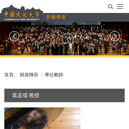
跳
到
音樂學系
主
要
內
容
區
首頁
師資陣容
專任教師
葉孟儒 教授