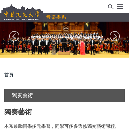
跳
到
音樂學系
主
要
內
容
區
首頁
獨奏藝術
獨奏藝術
本系鼓勵同學多元學習，同學可多多選修獨奏藝術課程。