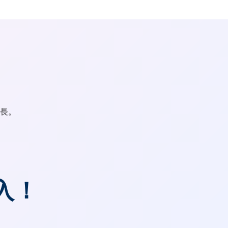
長。
入！